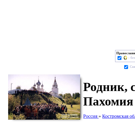
Православн
- бе
Cня
Родник, 
Пахомия 
Россия
»
Костромская об