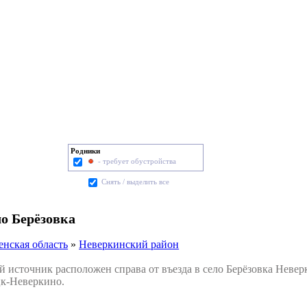
Родники
- требует обустройства
Cнять / выделить все
ло Берёзовка
енская область
»
Неверкинский район
сточник расположен справа от въезда в село Берёзовка Неверк
цк-Неверкино.