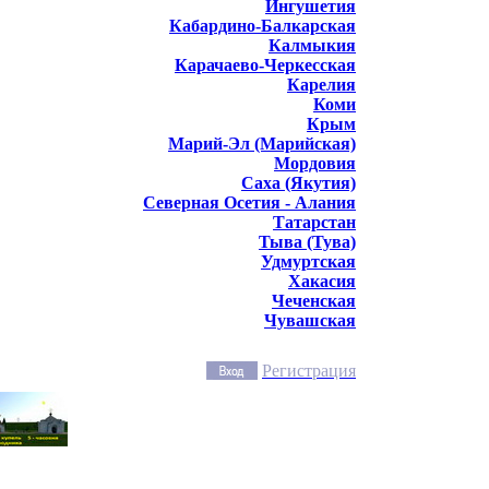
Ингушетия
Кабардино-Балкарская
Калмыкия
Карачаево-Черкесская
Карелия
Коми
Крым
Марий-Эл (Марийская)
Мордовия
Саха (Якутия)
Северная Осетия - Алания
Татарстан
Тыва (Тува)
Удмуртская
Хакасия
Чеченская
Чувашская
Регистрация