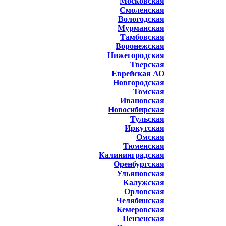
Московская
Смоленская
Вологодская
Мурманская
Тамбовская
Воронежская
Нижегородская
Тверская
Еврейская АО
Новгородская
Томская
Ивановская
Новосибирская
Тульская
Иркутская
Омская
Тюменская
Калининградская
Оренбургская
Ульяновская
Калужская
Орловская
Челябинская
Кемеровская
Пензенская