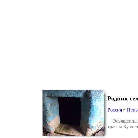
Родник се
Россия
»
Пенз
Освященный и
трассы Кузне