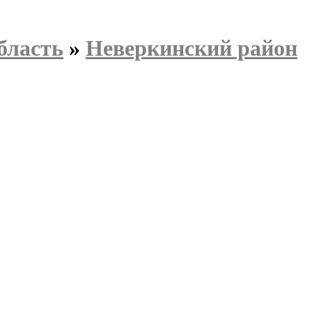
бласть
»
Неверкинский район