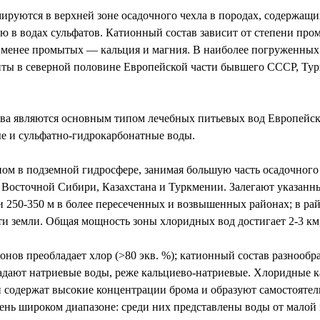
руются в верхней зоне осадочного чехла в породах, содержащих
ю в водах сульфатов. Катионный состав зависит от степени пр
 менее промытых — кальция и магния. В наиболее погруженных
иты в северной половине Европейской части бывшего СССР, Ту
ва являются основным типом лечебных питьевых вод Европейско
е и сульфатно-гидрокарбонатные воды.
 в подземной гидросфере, занимая большую часть осадочного 
Восточной Сибири, Казахстана и Туркмении. Залегают указанны
 и 250-350 м в более пересеченных и возвышенных районах; в р
и земли. Общая мощность зоны хлоридных вод достигает 2-3 км,
онов преобладает хлор (>80 экв. %); катионный состав разнообр
адают натриевые воды, реже кальциево-натриевые. Хлоридные к
и содержат высокие концентрации брома и образуют самостояте
нь широком диапазоне: среди них представлены воды от малой и