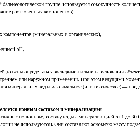
й бальнеологической группе используется совокупность количес
жание растворенных компонентов),
ых компонентов (минеральных и органических),
личиной pH,
лей должны определяться экспериментально на основании объек
утреннем или наружном применении. При этом ведущими момент
вия минеральных вод и максимальное (или токсическое) — пред
еляется ионным составом и минерализацией
личные по ионному составу воды с минерализацией от 1 до 300 
логии не используются). Они составляют основную массу подз