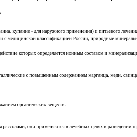
2
 ванна, купание - для наружного применения) и питьевого лечени
ии с медицинской классификацией России, природные минераль
(действие которых определяется ионным составом и минерализац
аллические с повышенным содержанием марганца, меди, свинца,
ржанием органических веществ.
я рассолами, они применяются в лечебных целях в разведении п