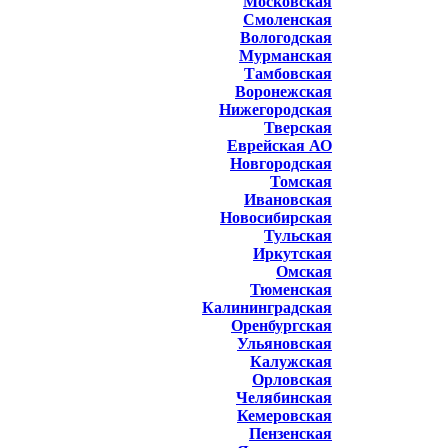
Московская
Смоленская
Вологодская
Мурманская
Тамбовская
Воронежская
Нижегородская
Тверская
Еврейская АО
Новгородская
Томская
Ивановская
Новосибирская
Тульская
Иркутская
Омская
Тюменская
Калининградская
Оренбургская
Ульяновская
Калужская
Орловская
Челябинская
Кемеровская
Пензенская