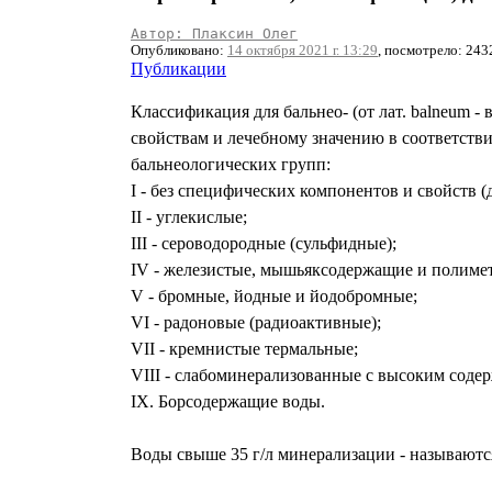
Автор: Плаксин Олег
Опубликовано:
14 октября 2021 г. 13:29
, посмотрело: 243
Публикации
Классификация для бальнео- (от лат. balneum -
свойствам и лечебному значению в соответств
бальнеологических групп:
I - без специфических компонентов и свойств 
II - углекислые;
III - сероводородные (сульфидные);
IV - железистые, мышьяксодержащие и полимет
V - бромные, йодные и йодобромные;
VI - радоновые (радиоактивные);
VII - кремнистые термальные;
VIII - слабоминерализованные с высоким соде
IX. Борсодержащие воды.
Воды свыше 35 г/л минерализации - называютс