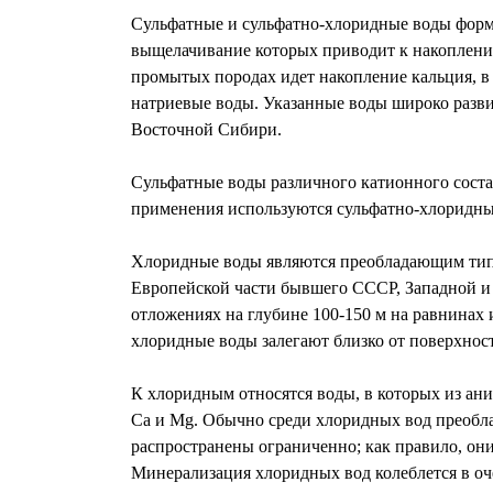
Сульфатные и сульфатно-хлоридные воды форми
выщелачивание которых приводит к накоплени
промытых породах идет накопление кальция, в
натриевые воды. Указанные воды широко разв
Восточной Сибири.
Сульфатные воды различного катионного соста
применения используются сульфатно-хлоридны
Хлоридные воды являются преобладающим типом
Европейской части бывшего СССР, Западной и 
отложениях на глубине 100-150 м на равнинах
хлоридные воды залегают близко от поверхност
К хлоридным относятся воды, в которых из ани
Са и Mg. Обычно среди хлоридных вод преобл
распространены ограниченно; как правило, он
Минерализация хлоридных вод колеблется в оче