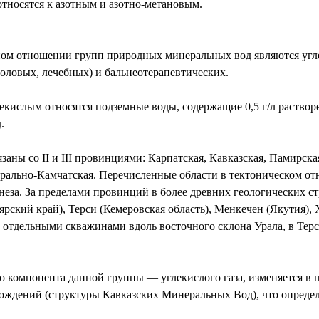
относятся к азотным и азотно-метановым.
ном отношении групп природных минеральных вод являются угле
оловых, лечебных) и бальнеотерапевтических.
екислым относятся подземные воды, содержащие 0,5 г/л раствор
.
заны со II и III провинциями: Карпатская, Кавказская, Памирск
трально-Камчатская. Перечисленные области в тектоническом о
еза. За пределами провинций в более древних геологических ст
рский край), Терси (Кемеровская область), Менкечен (Якутия), 
отдельными скважинами вдоль восточного склона Урала, в Тер
компонента данной группы — углекислого газа, изменяется в шир
ождений (структуры Кавказских Минеральных Вод), что опреде