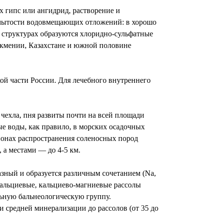
 гипс или ангидрид, растворение и
омытости водовмещающих отложений: в хорошо
 структурах образуются хлоридно-сульфатные
ркмении, Казахстане и южной половине
й части России. Для лечебного внутреннего
чехла, пня развиты почти на всей площади
е воды, как правило, в морских осадочных
айонах распространения соленосных пород
 а местами — до 4-5 км.
азный и образуется различным сочетанием (Na,
альциевые, кальциево-магниевые рассолы
льную бальнеологическую группу.
 средней минерализации до рассолов (от 35 до