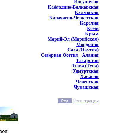
Ингушетия
Кабардино-Балкарская
Калмыкия
Карачаево-Черкесская
Карелия
Коми
Крым
Марий-Эл (Марийская)
Мордовия
Саха (Якутия)
Северная Осетия - Алания
Татарстан
Тыва (Тува)
Удмуртская
Хакасия
Чеченская
Чувашская
Регистрация
вод