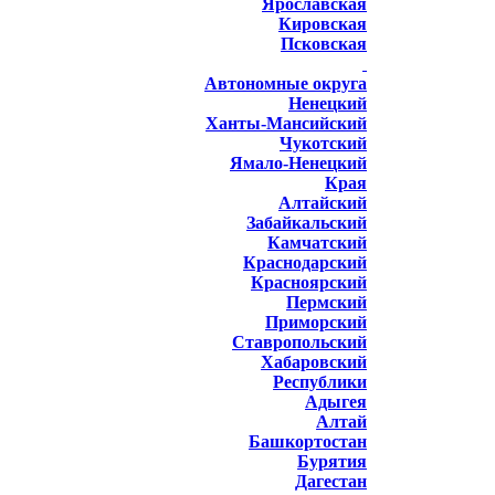
Ярославская
Кировская
Псковская
Автономные округа
Ненецкий
Ханты-Мансийский
Чукотский
Ямало-Ненецкий
Края
Алтайский
Забайкальский
Камчатский
Краснодарский
Красноярский
Пермский
Приморский
Ставропольский
Хабаровский
Республики
Адыгея
Алтай
Башкортостан
Бурятия
Дагестан