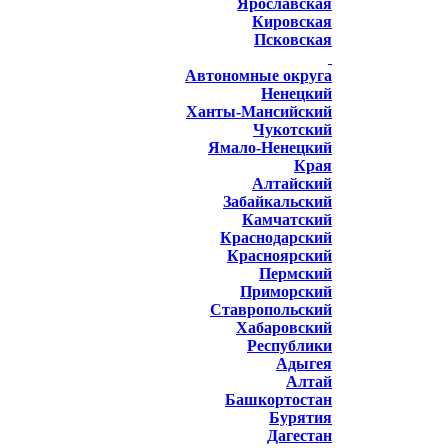
Ярославская
Кировская
Псковская
Автономные округа
Ненецкий
Ханты-Мансийский
Чукотский
Ямало-Ненецкий
Края
Алтайский
Забайкальский
Камчатский
Краснодарский
Красноярский
Пермский
Приморский
Ставропольский
Хабаровский
Республики
Адыгея
Алтай
Башкортостан
Бурятия
Дагестан