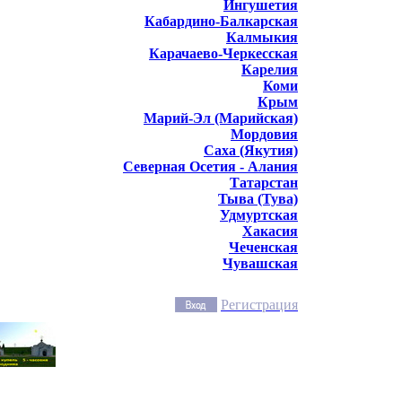
Ингушетия
Кабардино-Балкарская
Калмыкия
Карачаево-Черкесская
Карелия
Коми
Крым
Марий-Эл (Марийская)
Мордовия
Саха (Якутия)
Северная Осетия - Алания
Татарстан
Тыва (Тува)
Удмуртская
Хакасия
Чеченская
Чувашская
Регистрация