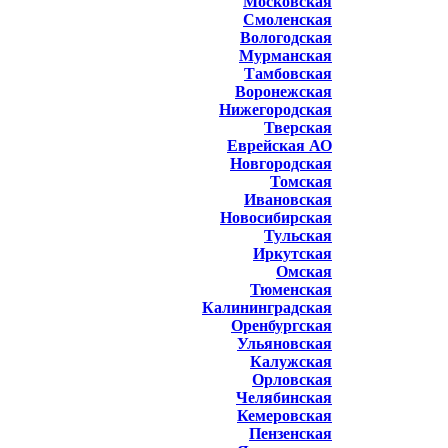
Московская
Смоленская
Вологодская
Мурманская
Тамбовская
Воронежская
Нижегородская
Тверская
Еврейская АО
Новгородская
Томская
Ивановская
Новосибирская
Тульская
Иркутская
Омская
Тюменская
Калининградская
Оренбургская
Ульяновская
Калужская
Орловская
Челябинская
Кемеровская
Пензенская