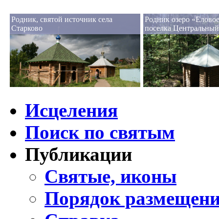
Родник, святой источник села
Родник озеро «Еловое
Старково
поселка Центральный
Исцеления
Поиск по святым
Публикации
Святые, иконы
Порядок размещени