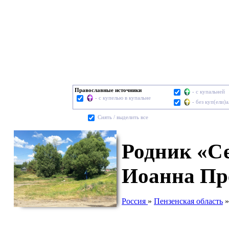
Православные источники
- с купальней
- с купелью в купальне
- без куп(ели)
Cнять / выделить все
Родник «С
Иоанна Пр
Россия
»
Пензенская область