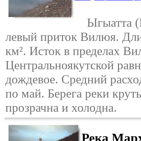
Ыгыатта (Ыг
левый приток Вилюя. Дли
км². Исток в пределах Ви
Центральноякутской равн
дождевое. Средний расход
по май. Берега реки крут
прозрачна и холодна.
Река Мар