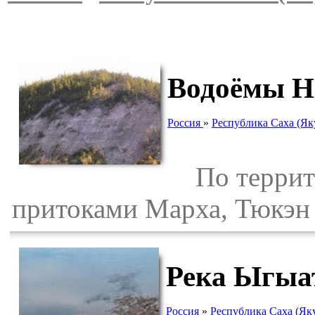
Водоёмы Н
Россия
»
Республика Саха (Як
По территор
притоками Марха, Тюкэн 
Река Ыгыа
Россия
»
Республика Саха (Як