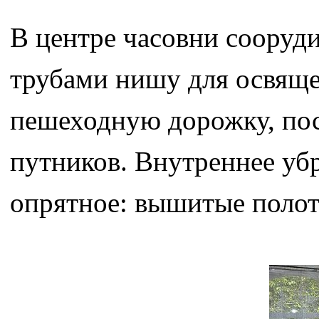
В центре часовни соору
трубами нишу для освящ
пешеходную дорожку, пос
путников. Внутреннее убр
опрятное: вышитые полоте