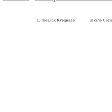
поселок Кузедеево
село Сос