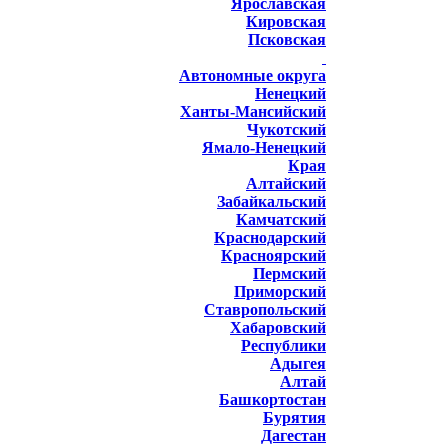
Ярославская
Кировская
Псковская
Автономные округа
Ненецкий
Ханты-Мансийский
Чукотский
Ямало-Ненецкий
Края
Алтайский
Забайкальский
Камчатский
Краснодарский
Красноярский
Пермский
Приморский
Ставропольский
Хабаровский
Республики
Адыгея
Алтай
Башкортостан
Бурятия
Дагестан