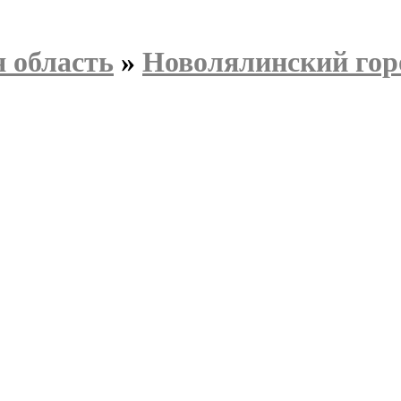
 область
»
Новолялинский гор