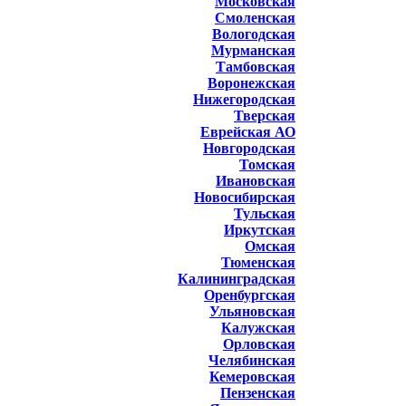
Московская
Смоленская
Вологодская
Мурманская
Тамбовская
Воронежская
Нижегородская
Тверская
Еврейская АО
Новгородская
Томская
Ивановская
Новосибирская
Тульская
Иркутская
Омская
Тюменская
Калининградская
Оренбургская
Ульяновская
Калужская
Орловская
Челябинская
Кемеровская
Пензенская