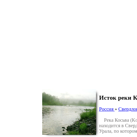
Исток реки К
Россия
»
Свердлов
Река Косьва (Kos
находится в Свер
Урала, по которо