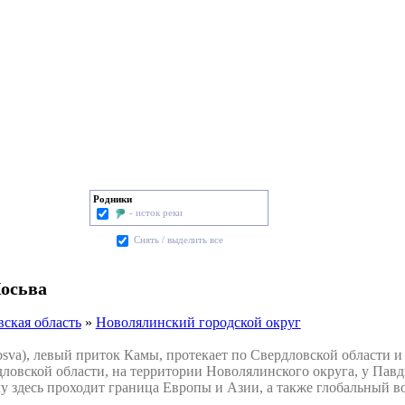
Родники
- исток реки
Cнять / выделить все
осьва
ская область
»
Новолялинский городской округ
va), левый приток Камы, протекает по Свердловской области и
дловской области, на территории Новолялинского округа, у Пав
му здесь проходит граница Европы и Азии, а также глобальный в