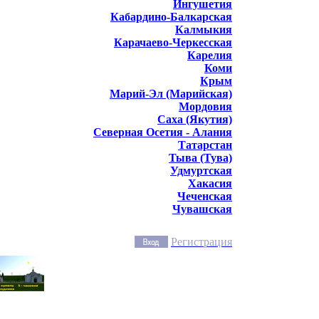
Ингушетия
Кабардино-Балкарская
Калмыкия
Карачаево-Черкесская
Карелия
Коми
Крым
Марий-Эл (Марийская)
Мордовия
Саха (Якутия)
Северная Осетия - Алания
Татарстан
Тыва (Тува)
Удмуртская
Хакасия
Чеченская
Чувашская
Регистрация