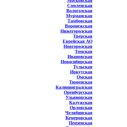
Московская
Смоленская
Вологодская
Мурманская
Тамбовская
Воронежская
Нижегородская
Тверская
Еврейская АО
Новгородская
Томская
Ивановская
Новосибирская
Тульская
Иркутская
Омская
Тюменская
Калининградская
Оренбургская
Ульяновская
Калужская
Орловская
Челябинская
Кемеровская
Пензенская