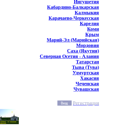
Ингушетия
Кабардино-Балкарская
Калмыкия
Карачаево-Черкесская
Карелия
Коми
Крым
Марий-Эл (Марийская)
Мордовия
Саха (Якутия)
Северная Осетия - Алания
Татарстан
Тыва (Тува)
Удмуртская
Хакасия
Чеченская
Чувашская
Регистрация