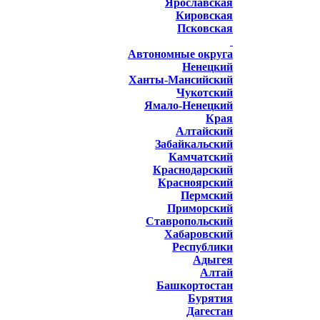
Ярославская
Кировская
Псковская
Автономные округа
Ненецкий
Ханты-Мансийский
Чукотский
Ямало-Ненецкий
Края
Алтайский
Забайкальский
Камчатский
Краснодарский
Красноярский
Пермский
Приморский
Ставропольский
Хабаровский
Республики
Адыгея
Алтай
Башкортостан
Бурятия
Дагестан