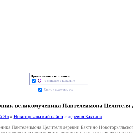
Православные источники
- с купелью в купальне
Cнять / выделить все
очник великомученика Пантелеимона Целителя 
й Эл
»
Новоторъяльский район
»
деревня Бахтино
ика Пантелеимона Целителя деревни Бахтино Новоторьяльского
шом количестве приезжают паломники не только с округи но и из