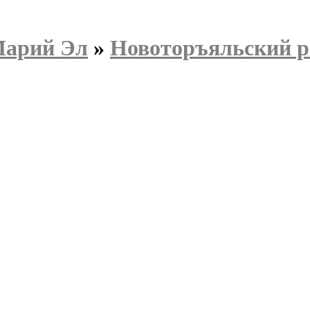
Марий Эл
»
Новоторъяльский р