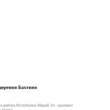
деревня Бахтино
 района Республики Марий Эл - занимает
 далека.