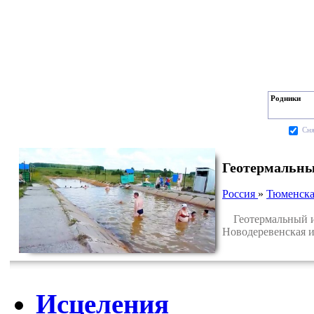
Родники
Cня
Геотермальны
Россия
»
Тюменска
Геотермальный ист
Новодеревенская и
Исцеления