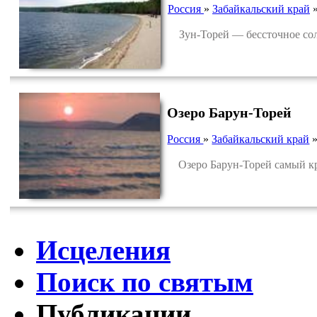
Россия
»
Забайкальский край
Зун-Торей — бессточное солён
Озеро Барун-Торей
Россия
»
Забайкальский край
Озеро Барун-Торей самый кр
Исцеления
Поиск по святым
Публикации