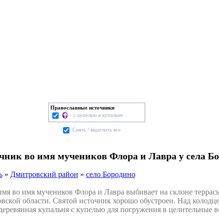
Православные источники
- с купелью в купальне
Cнять / выделить все
очник во имя мучеников Флора и Лавра у села Б
ь
»
Дмитровский район
»
село Бородино
 во имя мучеников Флора и Лавра выбивает на склоне террасы
ской области. Святой источник хорошо обустроен. Над колодце
деревянная купальня с купелью для погружения в целительные в