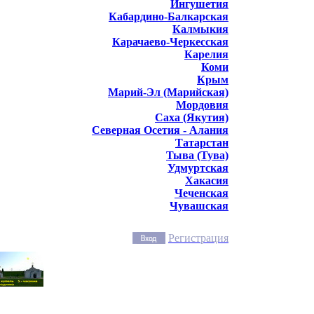
Ингушетия
Кабардино-Балкарская
Калмыкия
Карачаево-Черкесская
Карелия
Коми
Крым
Марий-Эл (Марийская)
Мордовия
Саха (Якутия)
Северная Осетия - Алания
Татарстан
Тыва (Тува)
Удмуртская
Хакасия
Чеченская
Чувашская
Регистрация