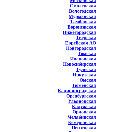
Московская
Смоленская
Вологодская
Мурманская
Тамбовская
Воронежская
Нижегородская
Тверская
Еврейская АО
Новгородская
Томская
Ивановская
Новосибирская
Тульская
Иркутская
Омская
Тюменская
Калининградская
Оренбургская
Ульяновская
Калужская
Орловская
Челябинская
Кемеровская
Пензенская