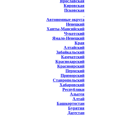
Ярославская
Кировская
Псковская
Автономные округа
Ненецкий
Ханты-Мансийский
Чукотский
Ямало-Ненецкий
Края
Алтайский
Забайкальский
Камчатский
Краснодарский
Красноярский
Пермский
Приморский
Ставропольский
Хабаровский
Республики
Адыгея
Алтай
Башкортостан
Бурятия
Дагестан