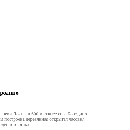
ородино
 реки Локна, в 600 м южнее села Бородино
м построена деревянная открытая часовня,
оды источника.