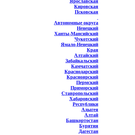
Ярославская
Кировская
Псковская
Автономные округа
Ненецкий
Ханты-Мансийский
Чукотский
Ямало-Ненецкий
Края
Алтайский
Забайкальский
Камчатский
Краснодарский
Красноярский
Пермский
Приморский
Ставропольский
Хабаровский
Республики
Адыгея
Алтай
Башкортостан
Бурятия
Дагестан