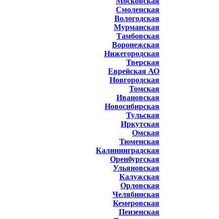
Московская
Смоленская
Вологодская
Мурманская
Тамбовская
Воронежская
Нижегородская
Тверская
Еврейская АО
Новгородская
Томская
Ивановская
Новосибирская
Тульская
Иркутская
Омская
Тюменская
Калининградская
Оренбургская
Ульяновская
Калужская
Орловская
Челябинская
Кемеровская
Пензенская