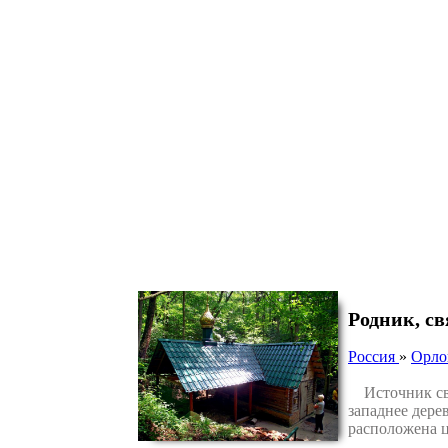
Родник, с
Россия
»
Орло
Источник свят
западнее дере
расположена ц