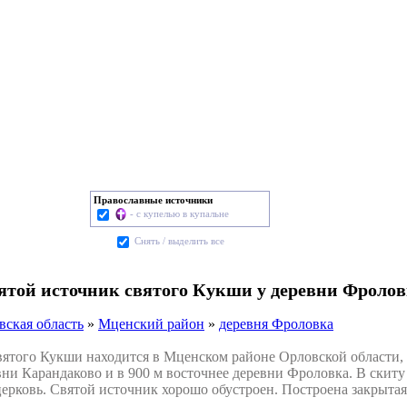
Православные источники
- с купелью в купальне
Cнять / выделить все
вятой источник святого Кукши у деревни Фроло
вская область
»
Мценский район
»
деревня Фроловка
ого Кукши находится в Мценском районе Орловской области, в 
вни Карандаково и в 900 м восточнее деревни Фроловка. В скит
ерковь. Святой источник хорошо обустроен. Построена закрытая