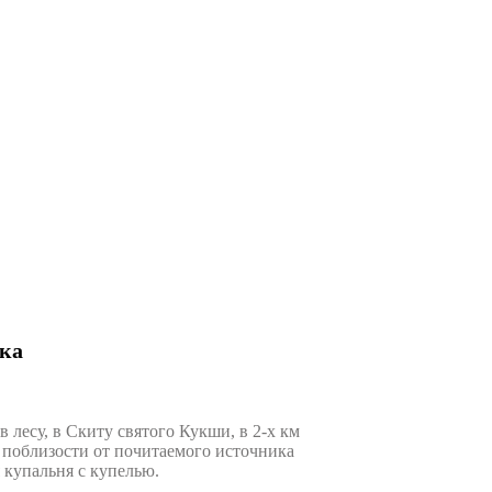
вка
лесу, в Скиту святого Кукши, в 2-х км
у поблизости от почитаемого источника
 купальня с купелью.