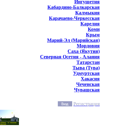
Ингушетия
Кабардино-Балкарская
Калмыкия
Карачаево-Черкесская
Карелия
Коми
Крым
Марий-Эл (Марийская)
Мордовия
Саха (Якутия)
Северная Осетия - Алания
Татарстан
Тыва (Тува)
Удмуртская
Хакасия
Чеченская
Чувашская
Регистрация