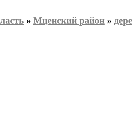
ласть
»
Мценский район
»
дер