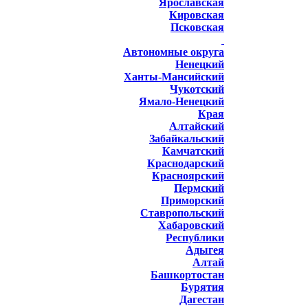
Ярославская
Кировская
Псковская
Автономные округа
Ненецкий
Ханты-Мансийский
Чукотский
Ямало-Ненецкий
Края
Алтайский
Забайкальский
Камчатский
Краснодарский
Красноярский
Пермский
Приморский
Ставропольский
Хабаровский
Республики
Адыгея
Алтай
Башкортостан
Бурятия
Дагестан