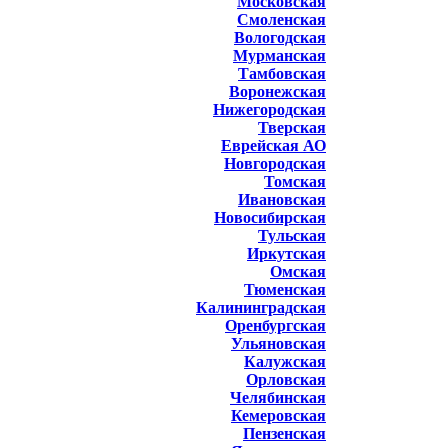
Московская
Смоленская
Вологодская
Мурманская
Тамбовская
Воронежская
Нижегородская
Тверская
Еврейская АО
Новгородская
Томская
Ивановская
Новосибирская
Тульская
Иркутская
Омская
Тюменская
Калининградская
Оренбургская
Ульяновская
Калужская
Орловская
Челябинская
Кемеровская
Пензенская