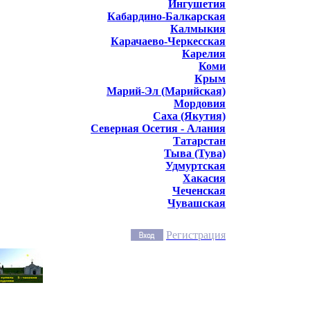
Ингушетия
Кабардино-Балкарская
Калмыкия
Карачаево-Черкесская
Карелия
Коми
Крым
Марий-Эл (Марийская)
Мордовия
Саха (Якутия)
Северная Осетия - Алания
Татарстан
Тыва (Тува)
Удмуртская
Хакасия
Чеченская
Чувашская
Регистрация