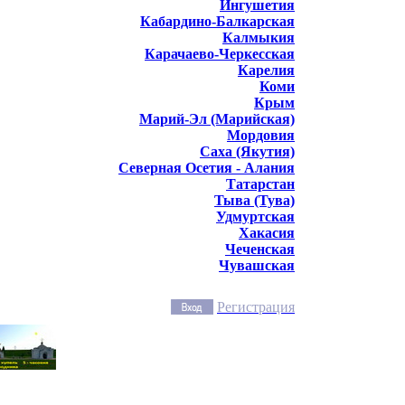
Ингушетия
Кабардино-Балкарская
Калмыкия
Карачаево-Черкесская
Карелия
Коми
Крым
Марий-Эл (Марийская)
Мордовия
Саха (Якутия)
Северная Осетия - Алания
Татарстан
Тыва (Тува)
Удмуртская
Хакасия
Чеченская
Чувашская
Регистрация