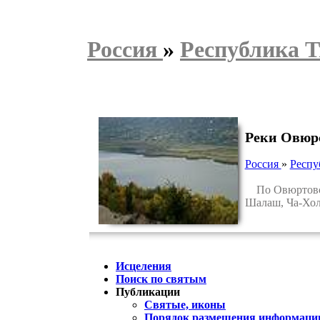
Россия
»
Республика 
Реки Овюр
Россия
»
Респу
По Овюртовско
Шалаш, Ча-Холь
Исцеления
Поиск по святым
Публикации
Святые, иконы
Порядок размещения информации