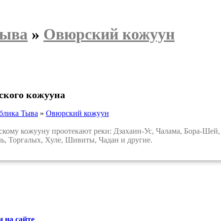
Тыва
»
Овюрский кожуун
ского кожууна
блика Тыва
»
Овюрский кожуун
му кожууну проотекают реки: Дзахаин-Ус, Чалама, Бора-Шей, 
, Торгалых, Хуле, Шивиты, Чадан и другие.
 на сайте