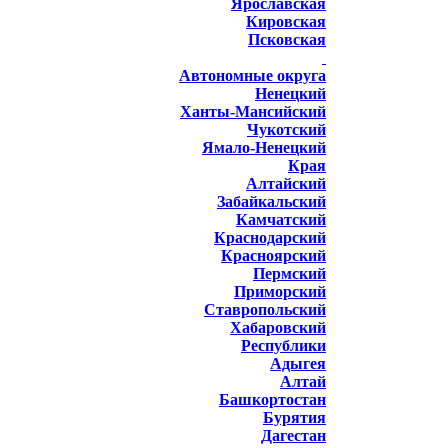
Ярославская
Кировская
Псковская
Автономные округа
Ненецкий
Ханты-Мансийский
Чукотский
Ямало-Ненецкий
Края
Алтайский
Забайкальский
Камчатский
Краснодарский
Красноярский
Пермский
Приморский
Ставропольский
Хабаровский
Республики
Адыгея
Алтай
Башкортостан
Бурятия
Дагестан