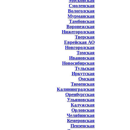
Московская
Смоленская
Вологодская
Мурманская
Тамбовская
Воронежская
Нижегородская
Тверская
Еврейская АО
Новгородская
Томская
Ивановская
Новосибирская
Тульская
Иркутская
Омская
Тюменская
Калининградская
Оренбургская
Ульяновская
Калужская
Орловская
Челябинская
Кемеровская
Пензенская