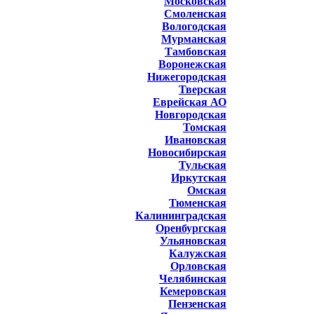
Московская
Смоленская
Вологодская
Мурманская
Тамбовская
Воронежская
Нижегородская
Тверская
Еврейская АО
Новгородская
Томская
Ивановская
Новосибирская
Тульская
Иркутская
Омская
Тюменская
Калининградская
Оренбургская
Ульяновская
Калужская
Орловская
Челябинская
Кемеровская
Пензенская