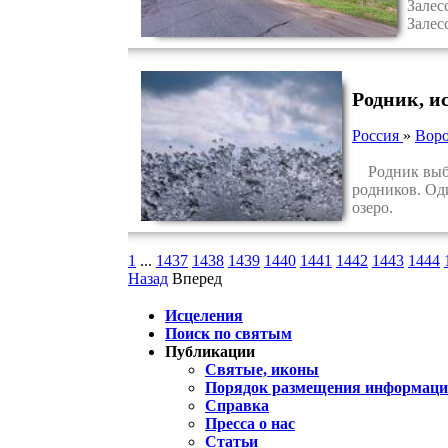
Залес
Залес
Родник, и
Россия
»
Воро
Родник выбив
родников. Оди
озеро.
1
...
1437
1438
1439
1440
1441
1442
1443
1444
Назад
Вперед
Исцеления
Поиск по святым
Публикации
Святые, иконы
Порядок размещения информации
Справка
Пресса о нас
Статьи