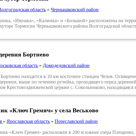
Волгоградская область
»
Чернышковский район
ика, «Ивушка», «Калинка» и «Большой» расположены на терри
 хуторе Тормосин Чернышковского района Волгоградской област
деревня Бортнево
осковская область
»
Домодедовский район
ортнево находится в 10 км восточнее станции Чехов. Освященн
деревни, выше по течению ручейка, проходящего перед деревней
м Крестовоздвиженской церкви с. Сокольниково, находящаяся в 
ик «Ключ Гремяч» у села Веськово
ия
»
Ярославская область
»
Переславский район
к «Ключ Гремяч» расположен в 200 м южнее озера Плещеево, в 