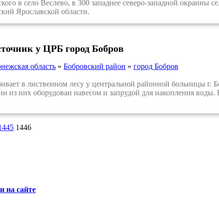
ского в село Веслево, в 300 западнее северо-западной окраины с
ский Ярославской области.
сточник у ЦРБ город Бобров
нежская область
»
Бобровский район
»
город Бобров
ает в лиственном лесу у центральной районной больницы г. Боб
н из них оборудован навесом и запрудой для накопления воды. В
1445
1446
 на сайте