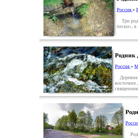
Россия
»
Три родн
пески», в
Родник 
Россия
»
М
Деревня Б
восточнее 
священнико
Родн
Росс
Родни