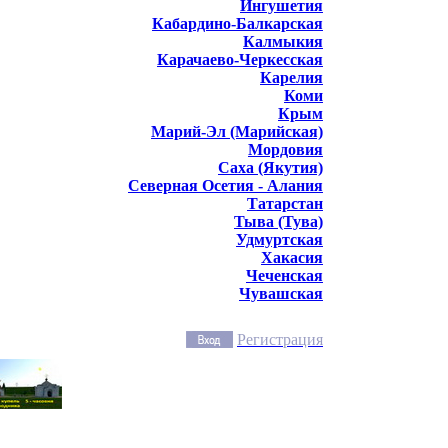
Ингушетия
Кабардино-Балкарская
Калмыкия
Карачаево-Черкесская
Карелия
Коми
Крым
Марий-Эл (Марийская)
Мордовия
Саха (Якутия)
Северная Осетия - Алания
Татарстан
Тыва (Тува)
Удмуртская
Хакасия
Чеченская
Чувашская
Регистрация