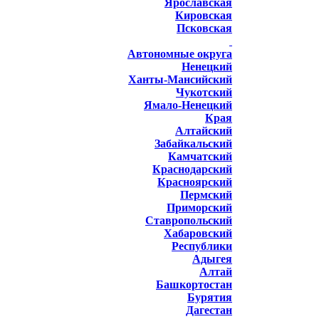
Ярославская
Кировская
Псковская
Автономные округа
Ненецкий
Ханты-Мансийский
Чукотский
Ямало-Ненецкий
Края
Алтайский
Забайкальский
Камчатский
Краснодарский
Красноярский
Пермский
Приморский
Ставропольский
Хабаровский
Республики
Адыгея
Алтай
Башкортостан
Бурятия
Дагестан