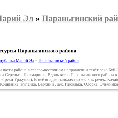
Марий Эл
»
Параньгинский рай
есурсы Параньгинского района
спублика Марий Эл
»
Параньгинский район
части района в северо-восточном направлении течёт река Буй (
ки Сереньга, Ляжмаринка.Вдоль всего Параньгинского района в
ок реки Уржумка). В неё впадает множество мелких речек: Кочан
 Кошпайка, Купайка, Верхний Лаж, Ирсолька, Олорка, Ольминка