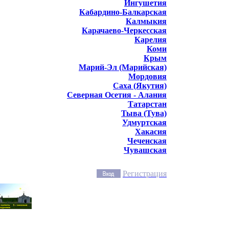
Ингушетия
Кабардино-Балкарская
Калмыкия
Карачаево-Черкесская
Карелия
Коми
Крым
Марий-Эл (Марийская)
Мордовия
Саха (Якутия)
Северная Осетия - Алания
Татарстан
Тыва (Тува)
Удмуртская
Хакасия
Чеченская
Чувашская
Регистрация