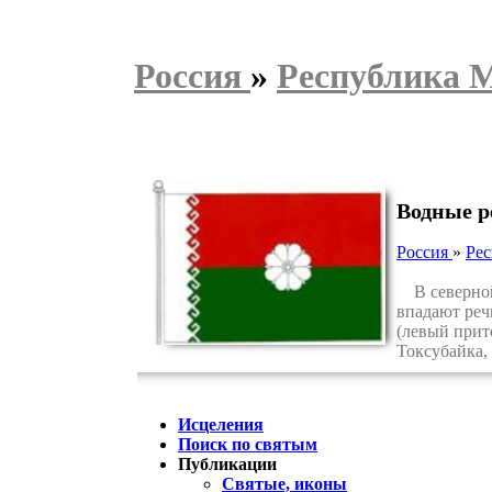
Россия
»
Республика 
Водные р
Россия
»
Ре
В северной 
впадают реч
(левый прит
Токсубайка,
Исцеления
Поиск по святым
Публикации
Святые, иконы