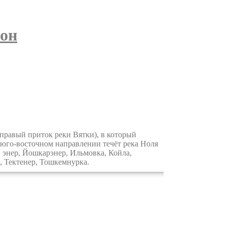
он
правый приток реки Вятки), в который
 юго-восточном направлении течёт река Ноля
 энер, Йошкарэнер, Ильмовка, Койла,
, Тектенер, Тошкемнурка.