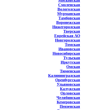
Московская
Смоленская
Вологодская
Мурманская
Тамбовская
Воронежская
Нижегородская
Тверская
Еврейская АО
Новгородская
Томская
Ивановская
Новосибирская
Тульская
Иркутская
Омская
Тюменская
Калининградская
Оренбургская
Ульяновская
Калужская
Орловская
Челябинская
Кемеровская
Пензенская