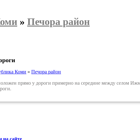
Коми
»
Печора район
ороги
ублика Коми
»
Печора район
ложен прямо у дороги примерно на середине между селом Ижма
роги.
 на сайте