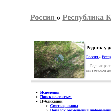
Россия
»
Республика 
Родник у д
Россия
»
Респ
Родник распо
км таежной до
Исцеления
Поиск по святым
Публикации
Святые, иконы
Порядок размещения информации