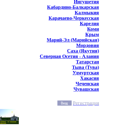
Ингушетия
Кабардино-Балкарская
Калмыкия
Карачаево-Черкесская
Карелия
Коми
Крым
Марий-Эл (Марийская)
Мордовия
Саха (Якутия)
Северная Осетия - Алания
Татарстан
Тыва (Тува)
Удмуртская
Хакасия
Чеченская
Чувашская
Регистрация