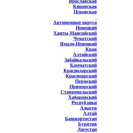
Ярославская
Кировская
Псковская
Автономные округа
Ненецкий
Ханты-Мансийский
Чукотский
Ямало-Ненецкий
Края
Алтайский
Забайкальский
Камчатский
Краснодарский
Красноярский
Пермский
Приморский
Ставропольский
Хабаровский
Республики
Адыгея
Алтай
Башкортостан
Бурятия
Дагестан