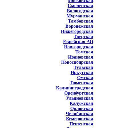
Московская
Смоленская
Вологодская
Мурманская
Тамбовская
Воронежская
Нижегородская
Тверская
Еврейская АО
Новгородская
Томская
Ивановская
Новосибирская
Тульская
Иркутская
Омская
Тюменская
Калининградская
Оренбургская
Ульяновская
Калужская
Орловская
Челябинская
Кемеровская
Пензенская