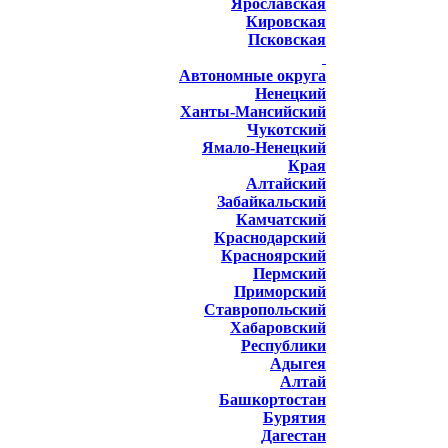
Ярославская
Кировская
Псковская
Автономные округа
Ненецкий
Ханты-Мансийский
Чукотский
Ямало-Ненецкий
Края
Алтайский
Забайкальский
Камчатский
Краснодарский
Красноярский
Пермский
Приморский
Ставропольский
Хабаровский
Республики
Адыгея
Алтай
Башкортостан
Бурятия
Дагестан