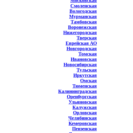
Московская
Смоленская
Вологодская
Мурманская
Тамбовская
Воронежская
Нижегородская
Тверская
Еврейская АО
Новгородская
Томская
Ивановская
Новосибирская
Тульская
Иркутская
Омская
Тюменская
Калининградская
Оренбургская
Ульяновская
Калужская
Орловская
Челябинская
Кемеровская
Пензенская