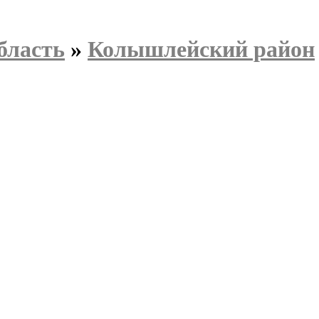
бласть
»
Колышлейский район