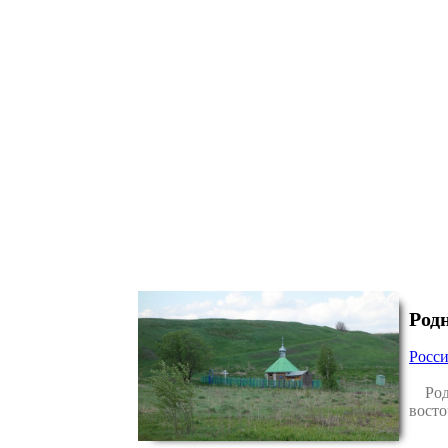
Род
Росс
Родни
восто