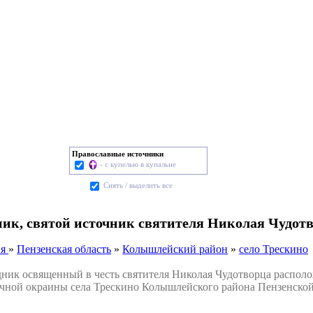
Православные источники
- с купелью в купальне
Cнять / выделить все
ник, святой источник святителя Николая Чудотв
ия
»
Пензенская область
»
Колышлейский район
»
село Трескино
к освященный в честь святителя Николая Чудотворца расположе
чной окраины села Трескино Колышлейского района Пензенской