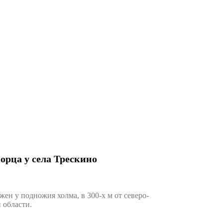
орца у села Трескино
н у подножия холма, в 300-х м от северо-
 области.