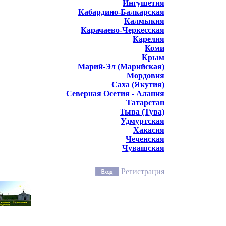
Ингушетия
Кабардино-Балкарская
Калмыкия
Карачаево-Черкесская
Карелия
Коми
Крым
Марий-Эл (Марийская)
Мордовия
Саха (Якутия)
Северная Осетия - Алания
Татарстан
Тыва (Тува)
Удмуртская
Хакасия
Чеченская
Чувашская
Регистрация