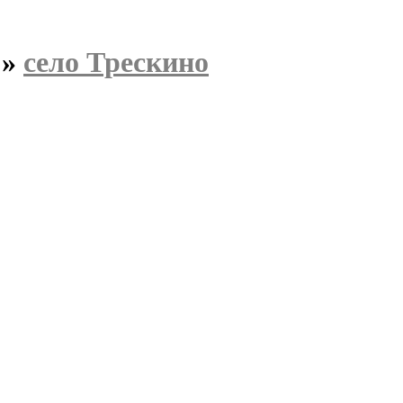
»
село Трескино