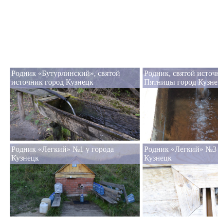
Родник «Бутурлинский», святой
Родник, святой исто
источник город Кузнецк
Пятницы город Кузне
Родник «Легкий» №1 у города
Родник «Легкий» №3 
Кузнецк
Кузнецк