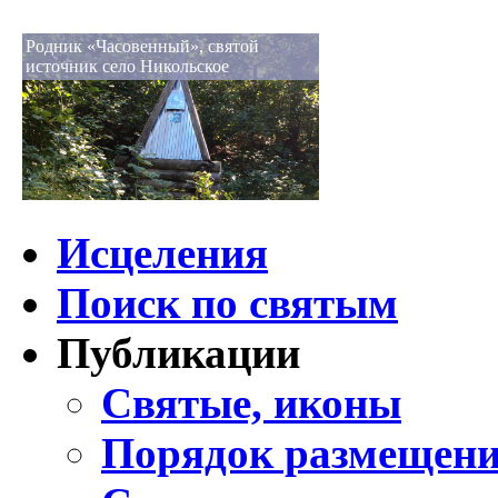
Родник «Часовенный», святой
источник село Никольское
Исцеления
Поиск по святым
Публикации
Святые, иконы
Порядок размещени