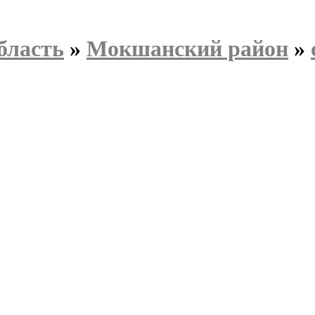
бласть
»
Мокшанский район
»