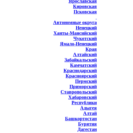
Ярославская
Кировская
Псковская
Автономные округа
Ненецкий
Ханты-Мансийский
Чукотский
Ямало-Ненецкий
Края
Алтайский
Забайкальский
Камчатский
Краснодарский
Красноярский
Пермский
Приморский
Ставропольский
Хабаровский
Республики
Адыгея
Алтай
Башкортостан
Бурятия
Дагестан