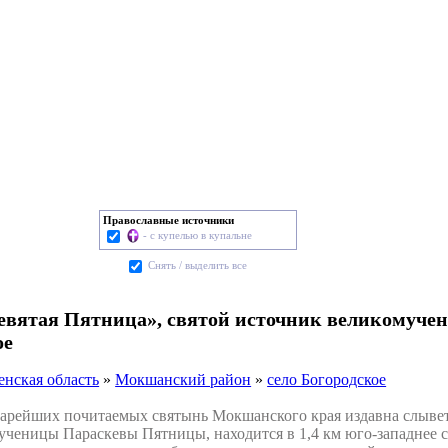
Православные источники
- с купелью в купальне
Cнять / выделить все
евятая Пятница», святой источник великомуче
ое
енская область
»
Мокшанский район
»
село Богородское
рейших почитаемых святынь Мокшанского края издавна слывет
ученицы Параскевы Пятницы, находится в 1,4 км юго-западнее 