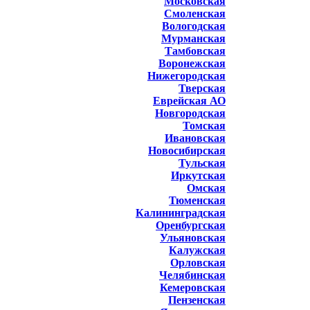
Московская
Смоленская
Вологодская
Мурманская
Тамбовская
Воронежская
Нижегородская
Тверская
Еврейская АО
Новгородская
Томская
Ивановская
Новосибирская
Тульская
Иркутская
Омская
Тюменская
Калининградская
Оренбургская
Ульяновская
Калужская
Орловская
Челябинская
Кемеровская
Пензенская