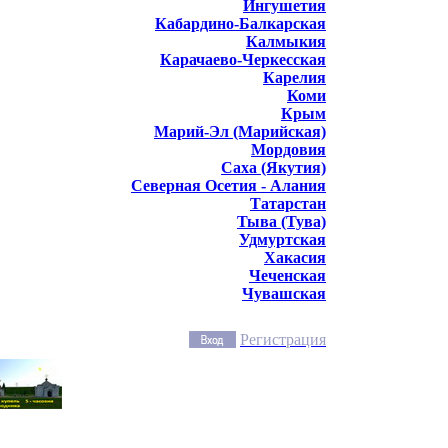
Ингушетия
Кабардино-Балкарская
Калмыкия
Карачаево-Черкесская
Карелия
Коми
Крым
Марий-Эл (Марийская)
Мордовия
Саха (Якутия)
Северная Осетия - Алания
Татарстан
Тыва (Тува)
Удмуртская
Хакасия
Чеченская
Чувашская
Регистрация