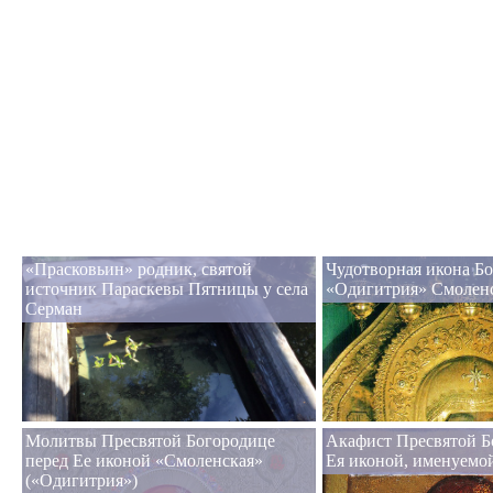
«Прасковьин» родник, святой
Чудотворная икона Б
источник Параскевы Пятницы у села
«Одигитрия» Смолен
Серман
Молитвы Пресвятой Богородице
Акафист Пресвятой Б
перед Ее иконой «Смоленская»
Ея иконой, именуемо
(«Одигитрия»)