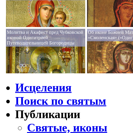
Молитва и Акафист пред Чубковской
Об иконе Божией Ма
иконой Одигитрией
«Смоленская» («Одиг
Путеводительницей Богородицы
Исцеления
Поиск по святым
Публикации
Святые, иконы