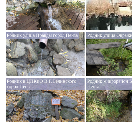
Родник улица Правды город Пенза
Родник улица Овражн
Родник в ЦПКиО В.Г. Белинского
Родник микрорайон Б
город Пенза
Пенза