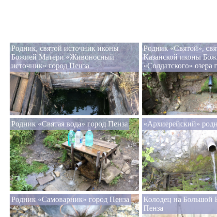
Родник, святой источник иконы
Родник «Святой», св
Божией Матери «Живоносный
Казанской иконы Бож
источник» город Пенза
«Солдатского» озера 
Родник «Святая вода» город Пенза
«Архиерейский» родн
Родник «Самоварник» город Пенза
Колодец на Большой 
Пенза