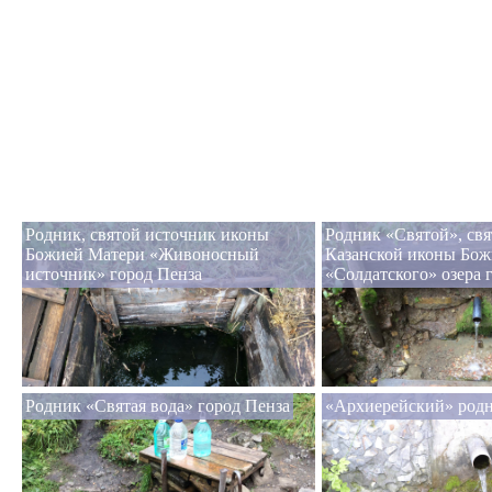
Родник, святой источник иконы
Родник «Святой», св
Божией Матери «Живоносный
Казанской иконы Бож
источник» город Пенза
«Солдатского» озера 
Родник «Святая вода» город Пенза
«Архиерейский» родн