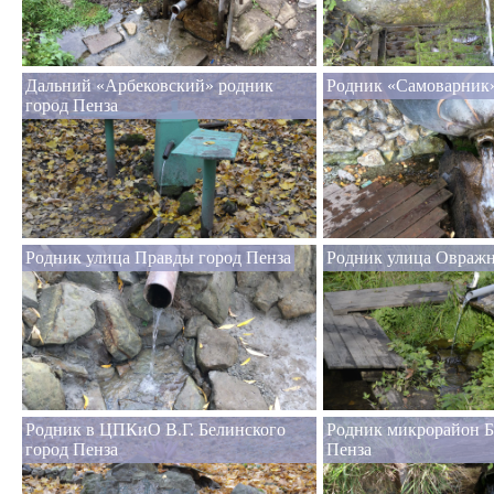
Дальний «Арбековский» родник
Родник «Самоварник»
город Пенза
Родник улица Правды город Пенза
Родник улица Овражн
Родник в ЦПКиО В.Г. Белинского
Родник микрорайон Б
город Пенза
Пенза