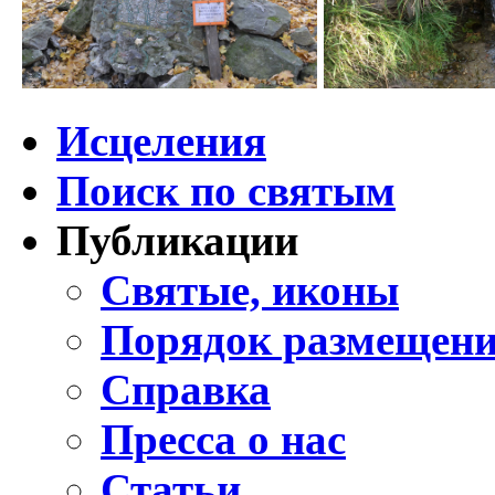
Исцеления
Поиск по святым
Публикации
Святые, иконы
Порядок размещени
Справка
Пресса о нас
Статьи