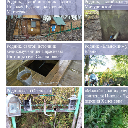
Родник, святой источник святителя
Родник, святой колод
Николая Чудотворца урочище
Мичуринский
Матвеевка
Родник, святой источник
Родник «Еланский» у
великомученицы Параскевы
Елань
Пятницы село Соловцовка
Родник село Оленевка
«Малый» родник, свя
святителя Николая Ч
деревня Ханеневка