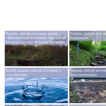
Родник, cвятой источник иконы
Родник, святой источ
«Живоносный источник» Пресвятой
Варыпаево
Богородицы село Большая Валяевка
Божий родник, святой источник у
Родник, святой источ
села Засечное
Константиновка