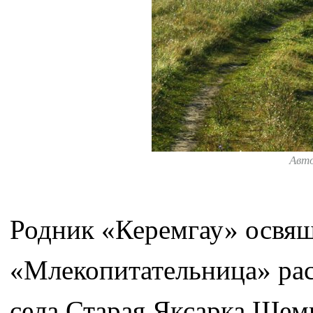
Авт
Родник «Керемгау» освя
«Млекопитательница» рас
села Старая Яксарка Шем