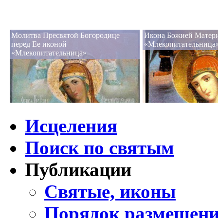
Молитва Пресвятой Богородице
Икона Божией Матер
перед Ее иконой
«Млекопитательница
«Млекопитательница»
Исцеления
Поиск по святым
Публикации
Святые, иконы
Порядок размещени