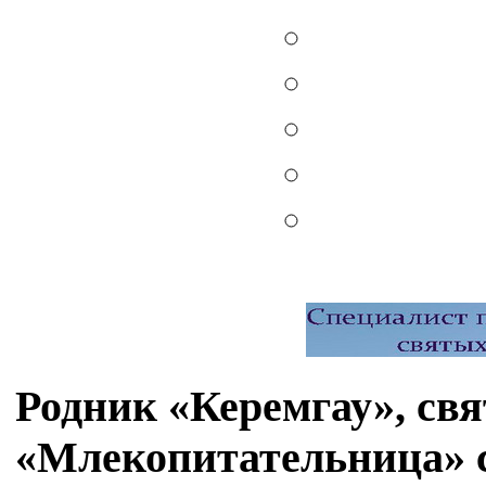
Родник «Керемгау», св
«Млекопитательница» 