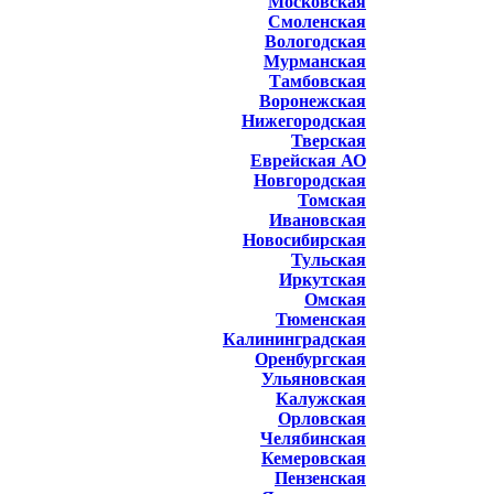
Московская
Смоленская
Вологодская
Мурманская
Тамбовская
Воронежская
Нижегородская
Тверская
Еврейская АО
Новгородская
Томская
Ивановская
Новосибирская
Тульская
Иркутская
Омская
Тюменская
Калининградская
Оренбургская
Ульяновская
Калужская
Орловская
Челябинская
Кемеровская
Пензенская