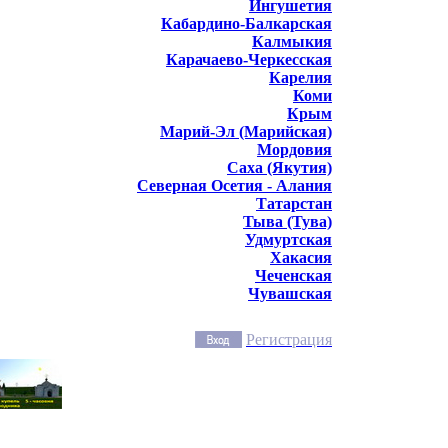
Ингушетия
Кабардино-Балкарская
Калмыкия
Карачаево-Черкесская
Карелия
Коми
Крым
Марий-Эл (Марийская)
Мордовия
Саха (Якутия)
Северная Осетия - Алания
Татарстан
Тыва (Тува)
Удмуртская
Хакасия
Чеченская
Чувашская
Регистрация