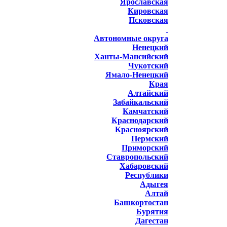
Ярославская
Кировская
Псковская
Автономные округа
Ненецкий
Ханты-Мансийский
Чукотский
Ямало-Ненецкий
Края
Алтайский
Забайкальский
Камчатский
Краснодарский
Красноярский
Пермский
Приморский
Ставропольский
Хабаровский
Республики
Адыгея
Алтай
Башкортостан
Бурятия
Дагестан