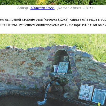
Автор:
Плаксин Олег
Дата: 2 июля 2019 г.
 на правой стороне реки Чечерка (Кока), справа от въезда в г
роны Пензы. Решением облисполкома от 12 ноября 1967 г. он бы