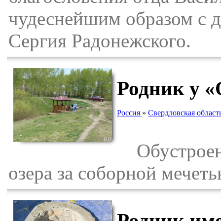
чудеснейшим образом с 
Сергия Радонежского.
Родник у «
Россия
»
Свердловская област
Обустроенн
озера за соборной мечеть
Родник име