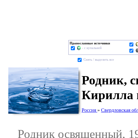
Православные источники
- с купальней
Cнять / выделить все
Родник, 
Кирилла 
Россия
»
Свердловская об
Родник освященный, 19.0