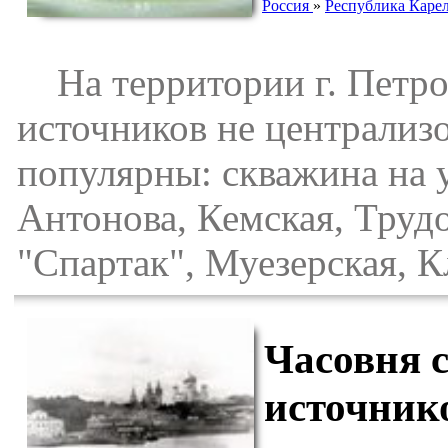
Россия
»
Республика Каре
На территории г. Петроз
источников не централиз
популярны: скважина на у
Антонова, Кемская, Труд
"Спартак", Муезерская, К
Часовня 
источник