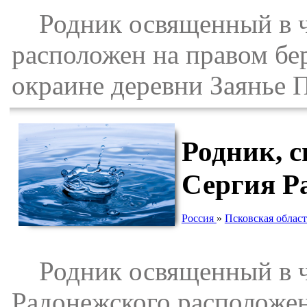
Родник освященный в че
расположен на правом бер
окраине деревни Заянье 
Родник, 
Сергия Р
Россия
»
Псковская област
Родник освященный в че
Радонежского расположен