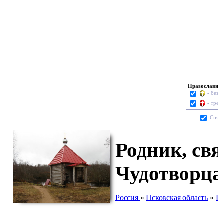
Православн
- бе
- тр
Cня
Родник, св
Чудотворца
Россия
»
Псковская область
»