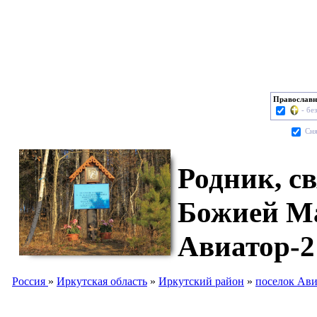
Православн
- бе
Cня
Родник, с
Божией Ма
Авиатор-2
Россия
»
Иркутская область
»
Иркутский район
»
поселок Ави