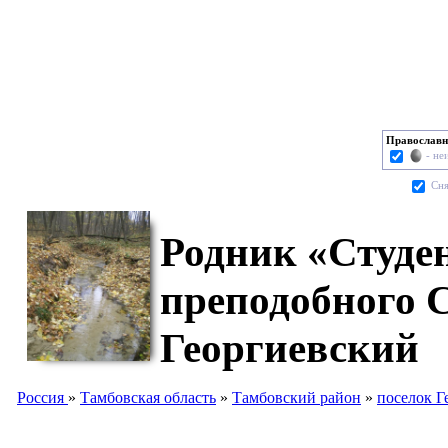
Православн
- не
Cня
Родник «Студен
преподобного 
Георгиевский
Россия
»
Тамбовская область
»
Тамбовский район
»
поселок Г