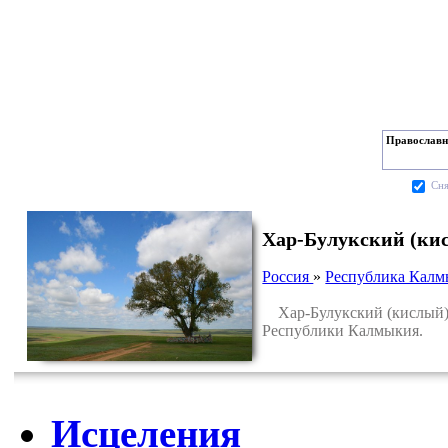
Православн
Cня
Хар-Булукский (кис
Россия
»
Республика Калм
Хар-Булукский (кислый) и
Республики Калмыкия.
Исцеления