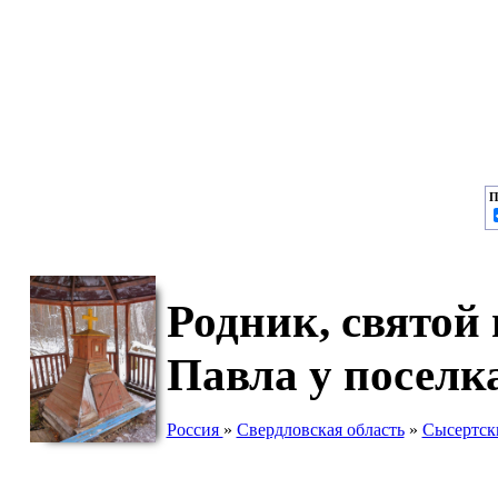
П
Родник, святой
Павла у поселк
Россия
»
Свердловская область
»
Сысертск