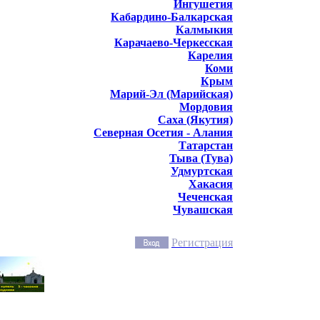
Ингушетия
Кабардино-Балкарская
Калмыкия
Карачаево-Черкесская
Карелия
Коми
Крым
Марий-Эл (Марийская)
Мордовия
Саха (Якутия)
Северная Осетия - Алания
Татарстан
Тыва (Тува)
Удмуртская
Хакасия
Чеченская
Чувашская
Регистрация