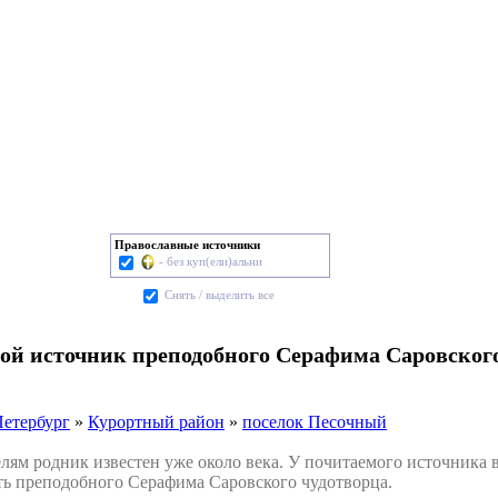
Православные источники
- без куп(ели)альни
Cнять / выделить все
той источник преподобного Серафима Саровског
Петербург
»
Курортный район
»
поселок Песочный
 родник известен уже около века. У почитаемого источника в
сть преподобного Серафима Саровского чудотворца.