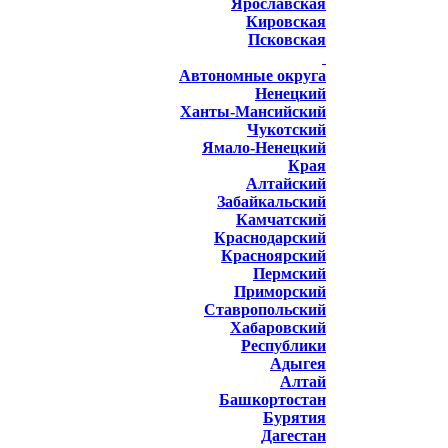
Ярославская
Кировская
Псковская
Автономные округа
Ненецкий
Ханты-Мансийский
Чукотский
Ямало-Ненецкий
Края
Алтайский
Забайкальский
Камчатский
Краснодарский
Красноярский
Пермский
Приморский
Ставропольский
Хабаровский
Республики
Адыгея
Алтай
Башкортостан
Бурятия
Дагестан