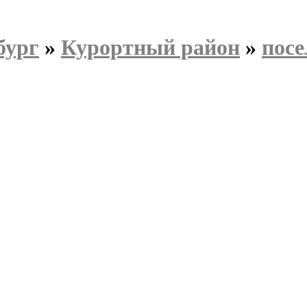
бург
»
Курортный район
»
пос