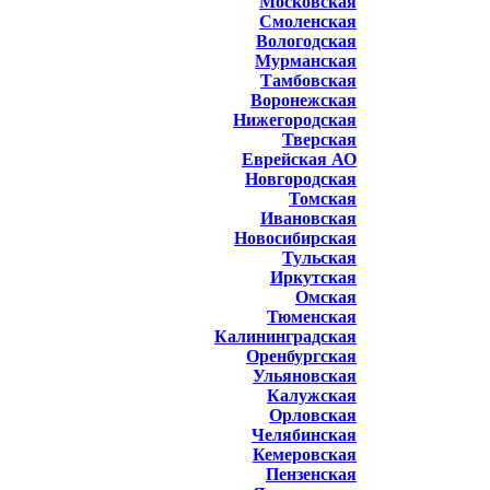
Московская
Смоленская
Вологодская
Мурманская
Тамбовская
Воронежская
Нижегородская
Тверская
Еврейская АО
Новгородская
Томская
Ивановская
Новосибирская
Тульская
Иркутская
Омская
Тюменская
Калининградская
Оренбургская
Ульяновская
Калужская
Орловская
Челябинская
Кемеровская
Пензенская