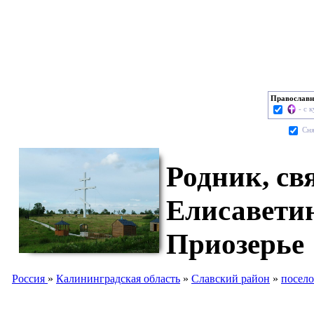
Православн
- с 
Cня
Родник, св
Елисавети
Приозерье
Россия
»
Калининградская область
»
Славский район
»
посело