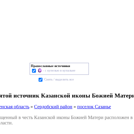
Православные источники
- с купелью в купальне
Cнять / выделить все
вятой источник Казанской иконы Божией Матери
енская область
»
Сердобский район
»
поселок Сазанье
енный в честь Казанской иконы Божией Матери расположен в п
ласти.