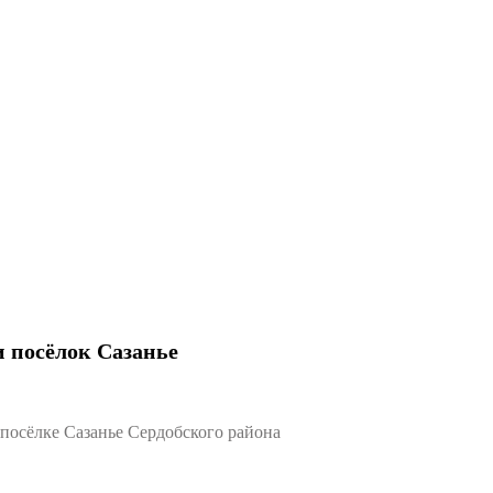
 посёлок Сазанье
осёлке Сазанье Сердобского района