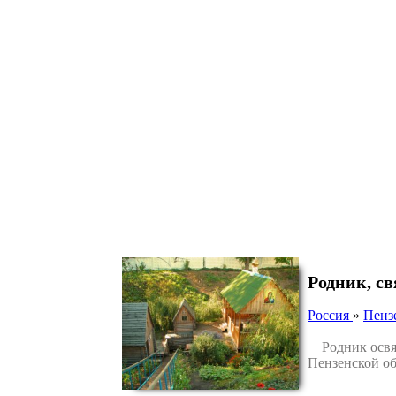
Родник, с
Россия
»
Пенз
Родник освящ
Пензенской об