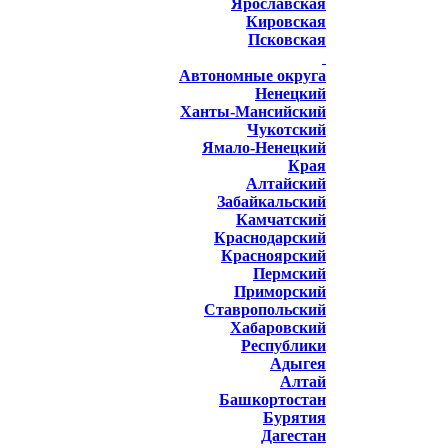
Ярославская
Кировская
Псковская
Автономные округа
Ненецкий
Ханты-Мансийский
Чукотский
Ямало-Ненецкий
Края
Алтайский
Забайкальский
Камчатский
Краснодарский
Красноярский
Пермский
Приморский
Ставропольский
Хабаровский
Республики
Адыгея
Алтай
Башкортостан
Бурятия
Дагестан