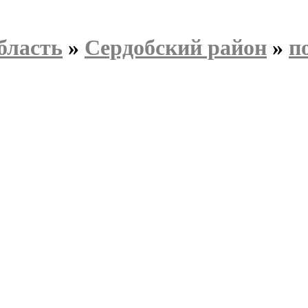
бласть
»
Сердобский район
»
п