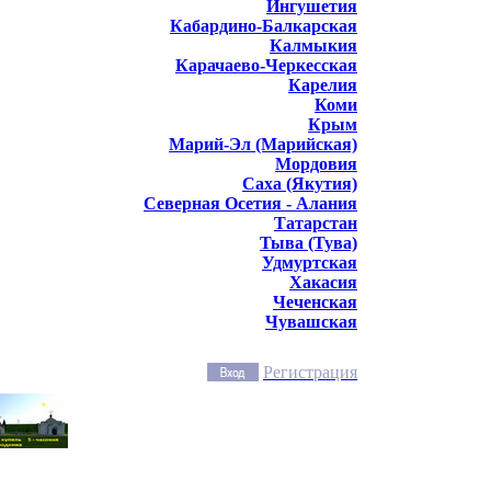
Ингушетия
Кабардино-Балкарская
Калмыкия
Карачаево-Черкесская
Карелия
Коми
Крым
Марий-Эл (Марийская)
Мордовия
Саха (Якутия)
Северная Осетия - Алания
Татарстан
Тыва (Тува)
Удмуртская
Хакасия
Чеченская
Чувашская
Регистрация