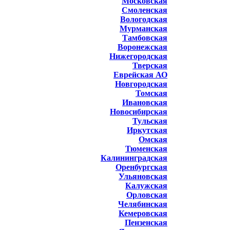
Московская
Смоленская
Вологодская
Мурманская
Тамбовская
Воронежская
Нижегородская
Тверская
Еврейская АО
Новгородская
Томская
Ивановская
Новосибирская
Тульская
Иркутская
Омская
Тюменская
Калининградская
Оренбургская
Ульяновская
Калужская
Орловская
Челябинская
Кемеровская
Пензенская