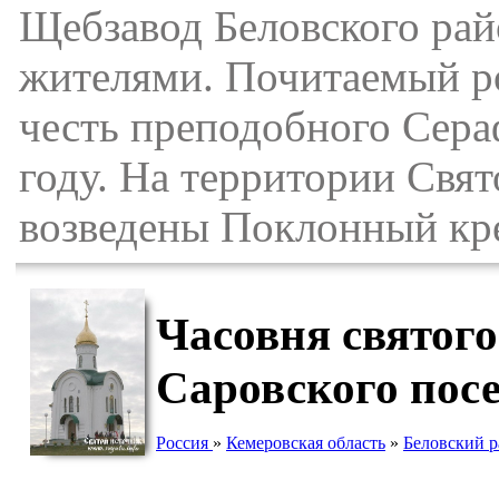
Щебзавод Беловского рай
жителями. Почитаемый ро
честь преподобного Сера
году. На территории Свя
возведены Поклонный крес
Часовня святог
Саровского пос
Россия
»
Кемеровская область
»
Беловский 