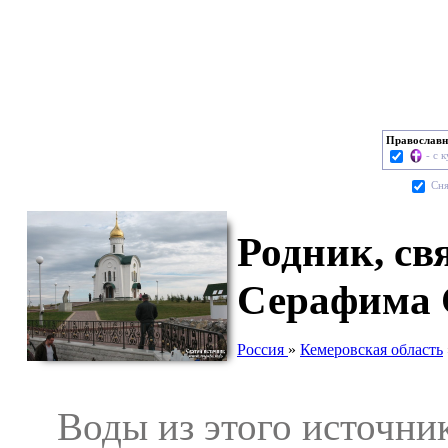
Православн
- с 
Cня
Родник, св
Серафима 
Россия
»
Кемеровская область
Воды из этого источник