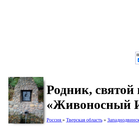
П
Родник, святой
«Живоносный И
Россия
»
Тверская область
»
Западнодвинс