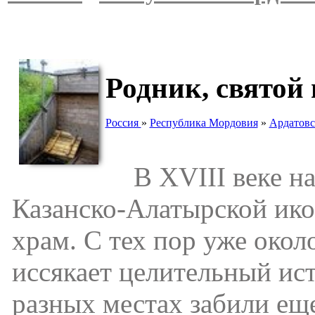
Родник, святой
Россия
»
Республика Мордовия
»
Ардатовс
В XVIII веке на 
Казанско-Алатырской ик
храм. С тех пор уже около
иссякает целительный ист
разных местах забили ещ