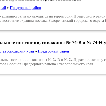
край
»
Предгорный район
дминистративно находится на территории Предгорного района
ро-восточнее окраины поселка Белореченский городского округа 
льные источники, скважины № 74-В и № 74-Н у
Ставропольский край
»
Предгорный район
ные источники, скважины № 74-В и № 74-Н, расположены у сев
ора Воронов Предгорного района Ставропольского края.