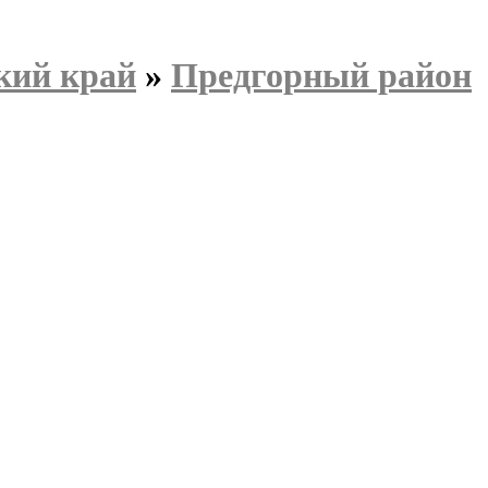
кий край
»
Предгорный район