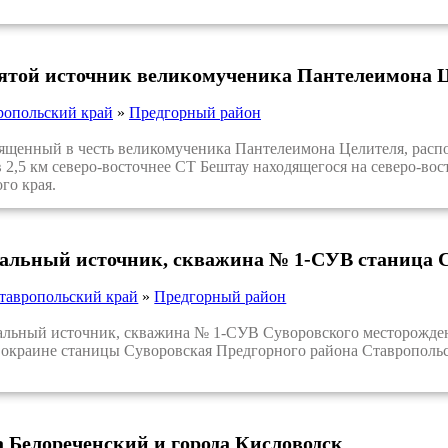
вятой источник великомученика Пантелеимона Ц
ропольский край
»
Предгорный район
щенный в честь великомученика Пантелеимона Целителя, распо
в 2,5 км северо-восточнее СТ Бештау находящегося на северо-во
го края.
альный источник, скважина № 1-СУВ станица 
тавропольский край
»
Предгорный район
ьный источник, скважина № 1-СУВ Суворовского месторождени
 окраине станицы Суворовская Предгорного района Ставропольс
а Белореченский и города Кисловодск