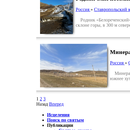
Россия
»
Ставропольский 
Родник «Белореченский» а
склоне горы, в 300 м севе
Минера
Россия
»
Минераль
южнее хут
1
2
3
Назад
Вперед
Исцеления
Поиск по святым
Публикации