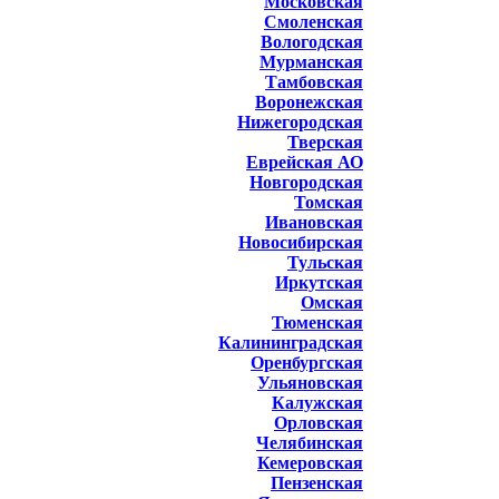
Московская
Смоленская
Вологодская
Мурманская
Тамбовская
Воронежская
Нижегородская
Тверская
Еврейская АО
Новгородская
Томская
Ивановская
Новосибирская
Тульская
Иркутская
Омская
Тюменская
Калининградская
Оренбургская
Ульяновская
Калужская
Орловская
Челябинская
Кемеровская
Пензенская