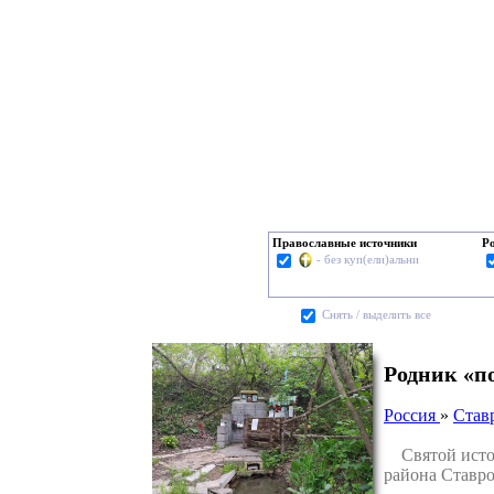
Православные источники
Р
- без куп(ели)альни
Cнять / выделить все
Родник «п
Россия
»
Став
Святой источ
района Ставро