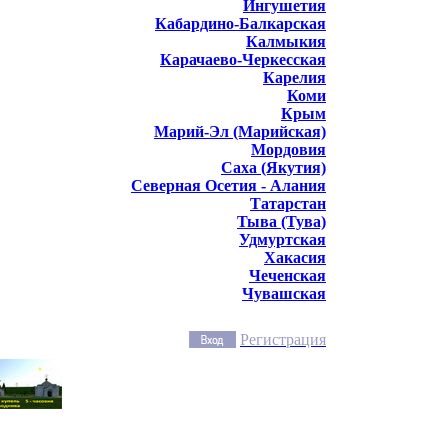
Ингушетия
Кабардино-Балкарская
Калмыкия
Карачаево-Черкесская
Карелия
Коми
Крым
Марий-Эл (Марийская)
Мордовия
Саха (Якутия)
Северная Осетия - Алания
Татарстан
Тыва (Тува)
Удмуртская
Хакасия
Чеченская
Чувашская
Регистрация