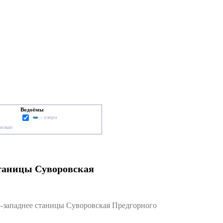
Водоёмы
- озеро
пелью
станицы Суворовская
западнее станицы Суворовская Предгорного