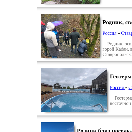
Родник, с
Россия
»
Став
Родник, освя
горой Кабан, 
Ставропольско
Геотерм
Россия
»
С
Геотермал
восточной
Родник близ поселк