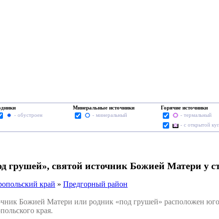
одники
Минеральные источники
Горячие источники
- обустроен
- минеральный
- термальный
- с открытой ку
од грушей», святой источник Божией Матери у 
ропольский край
»
Предгорный район
ник Божией Матери или родник «под грушей» расположен юго-
польского края.