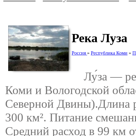
Река Луза
Россия
»
Республика Коми
»
П
Лу́за — рек
Коми и Вологодской обла
Северной Двины).Длина р
300 км². Питание смешанн
Средний расход в 99 км от