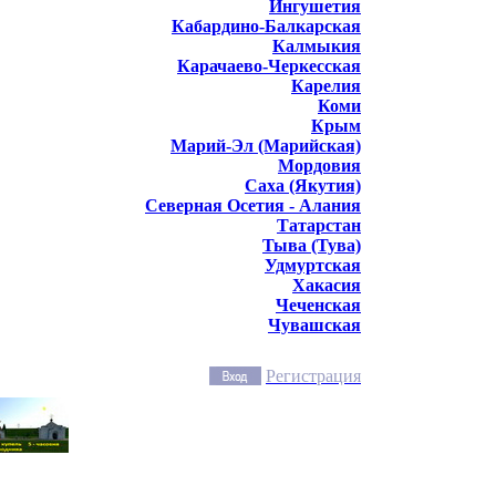
Ингушетия
Кабардино-Балкарская
Калмыкия
Карачаево-Черкесская
Карелия
Коми
Крым
Марий-Эл (Марийская)
Мордовия
Саха (Якутия)
Северная Осетия - Алания
Татарстан
Тыва (Тува)
Удмуртская
Хакасия
Чеченская
Чувашская
Регистрация