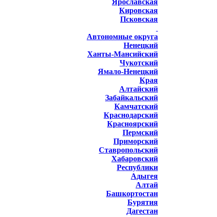
Ярославская
Кировская
Псковская
Автономные округа
Ненецкий
Ханты-Мансийский
Чукотский
Ямало-Ненецкий
Края
Алтайский
Забайкальский
Камчатский
Краснодарский
Красноярский
Пермский
Приморский
Ставропольский
Хабаровский
Республики
Адыгея
Алтай
Башкортостан
Бурятия
Дагестан