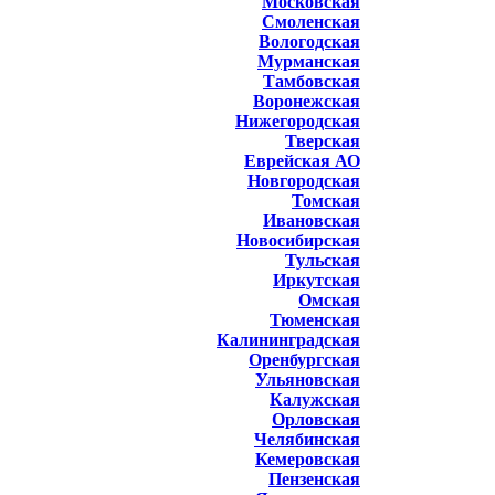
Московская
Смоленская
Вологодская
Мурманская
Тамбовская
Воронежская
Нижегородская
Тверская
Еврейская АО
Новгородская
Томская
Ивановская
Новосибирская
Тульская
Иркутская
Омская
Тюменская
Калининградская
Оренбургская
Ульяновская
Калужская
Орловская
Челябинская
Кемеровская
Пензенская