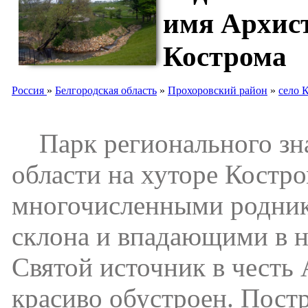
имя Архис
Кострома
Россия
»
Белгородская область
»
Прохоровский район
»
село 
Парк регионального зна
области на хуторе Костро
многочисленными родник
склона и впадающими в н
Святой источник в честь
красиво обустроен. Пост