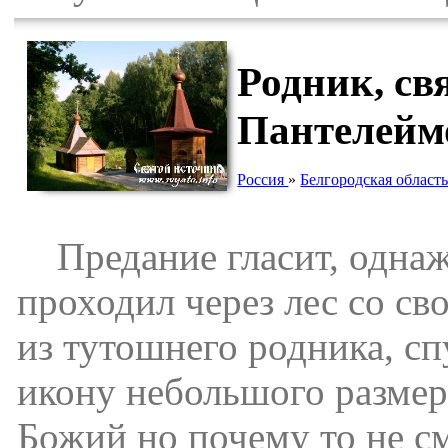
Родник, св
Пантелеймо
Россия
»
Белгородская област
Предание гласит, однаж
проходил через лес со с
из тутошнего родника, сп
икону небольшого размер
Божий но почему то не см