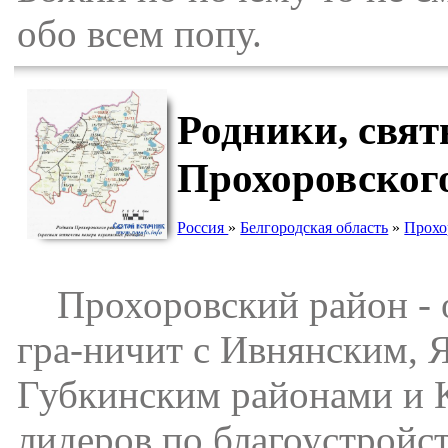
обо всем попу.
Родники, свят
Прохоровског
Россия
»
Белгородская область
»
Прохо
Прохоровский район - од
гра-ничит с Ивнянским, 
Губкинским районами и К
лидеров по благоустройст