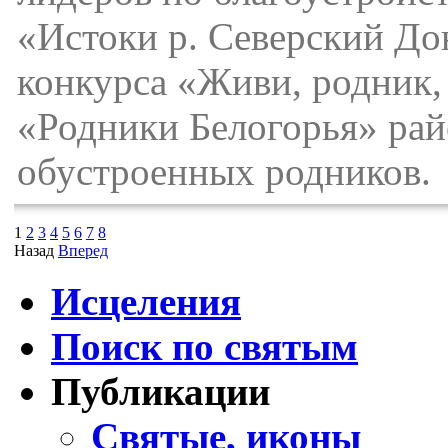
«Истоки р. Северский До
конкурса «Живи, родник, 
«Родники Белогорья» райо
обустроенных родников.
1
2
3
4
5
6
7
8
Назад
Вперед
Исцеления
Поиск по святым
Публикации
Святые, иконы