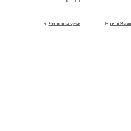
Черновка
село Вязо
хутор