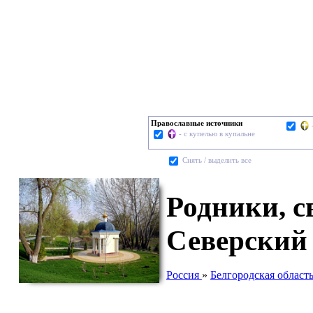
Православные источники
- с купелью в купальне
Cнять / выделить все
Родники, с
Северский
Россия
»
Белгородская област