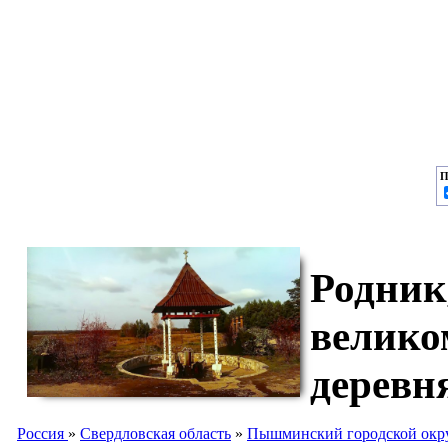
П
Родник
велико
деревн
Россия
»
Свердловская область
»
Пышминский городской окр