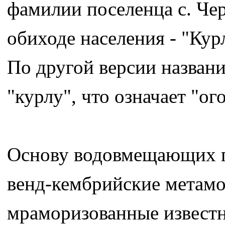
фамилии поселенца с. Чер
обиходе населения - "Кур
По другой версии названи
"курлу", что означает "о
Основу водовмещающих п
венд-кембрийские метам
мраморизованные известн