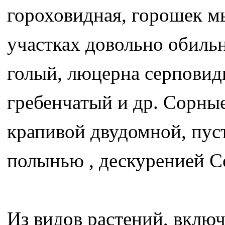
гороховидная, горошек м
участках довольно обиль
голый, люцерна серповид
гребенчатый и др. Сорные
крапивой двудомной, пус
полынью , дескуренией С
Из видов растений, вклю