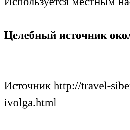
Используется местным на
Целебный источник окол
Источник httр://trаvеl-sib
ivоlgа.html